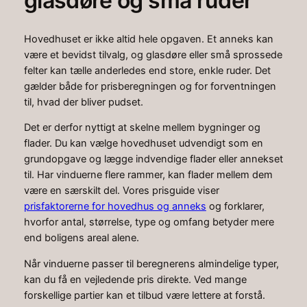
glasdøre og små ruder
Hovedhuset er ikke altid hele opgaven. Et anneks kan
være et bevidst tilvalg, og glasdøre eller små sprossede
felter kan tælle anderledes end store, enkle ruder. Det
gælder både for prisberegningen og for forventningen
til, hvad der bliver pudset.
Det er derfor nyttigt at skelne mellem bygninger og
flader. Du kan vælge hovedhuset udvendigt som en
grundopgave og lægge indvendige flader eller annekset
til. Har vinduerne flere rammer, kan flader mellem dem
være en særskilt del. Vores prisguide viser
prisfaktorerne for hovedhus og anneks
og forklarer,
hvorfor antal, størrelse, type og omfang betyder mere
end boligens areal alene.
Når vinduerne passer til beregnerens almindelige typer,
kan du få en vejledende pris direkte. Ved mange
forskellige partier kan et tilbud være lettere at forstå.