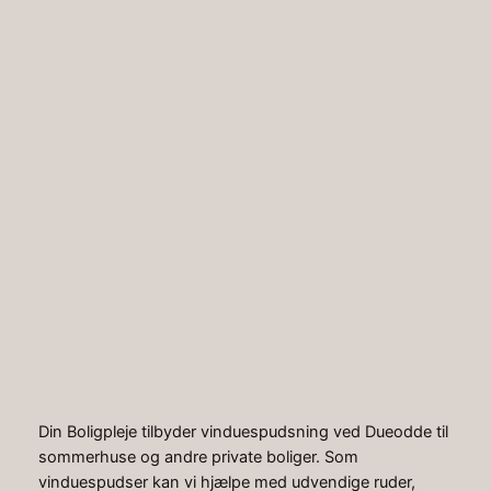
Spring
til
Instagr
Faceb
indhold
Hjem
»
Artikler
»
Vinduespudser Dueodde
Vinduespudser
Dueodde
Din Boligpleje tilbyder vinduespudsning ved Dueodde til
sommerhuse og andre private boliger. Som
vinduespudser kan vi hjælpe med udvendige ruder,