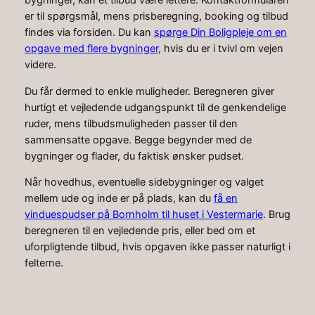
bygninger, kan et tilbud være lettere. Kontaktformularen
er til spørgsmål, mens prisberegning, booking og tilbud
findes via forsiden. Du kan
spørge Din Boligpleje om en
opgave med flere bygninger
, hvis du er i tvivl om vejen
videre.
Du får dermed to enkle muligheder. Beregneren giver
hurtigt et vejledende udgangspunkt til de genkendelige
ruder, mens tilbudsmuligheden passer til den
sammensatte opgave. Begge begynder med de
bygninger og flader, du faktisk ønsker pudset.
Når hovedhus, eventuelle sidebygninger og valget
mellem ude og inde er på plads, kan du
få en
vinduespudser på Bornholm til huset i Vestermarie
. Brug
beregneren til en vejledende pris, eller bed om et
uforpligtende tilbud, hvis opgaven ikke passer naturligt i
felterne.