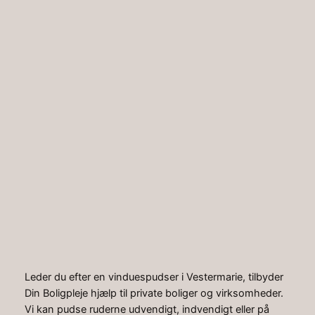
Spring
til
Instagr
Faceb
indhold
Hjem
»
Artikler
»
Vinduespudser Vestermarie
Vinduespudser
Vestermarie
Leder du efter en vinduespudser i Vestermarie, tilbyder
Din Boligpleje hjælp til private boliger og virksomheder.
Vi kan pudse ruderne udvendigt, indvendigt eller på