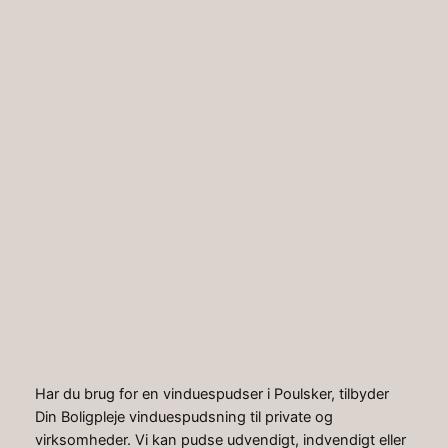
Spring
til
Instagr
Faceb
indhold
Hjem
»
Artikler
»
Vinduespudser Poulsker
Vinduespudser
Poulsker
Har du brug for en vinduespudser i Poulsker, tilbyder
Din Boligpleje vinduespudsning til private og
virksomheder. Vi kan pudse udvendigt, indvendigt eller