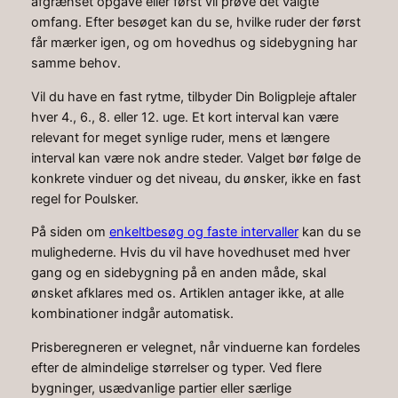
afgrænset opgave eller først vil prøve det valgte
omfang. Efter besøget kan du se, hvilke ruder der først
får mærker igen, og om hovedhus og sidebygning har
samme behov.
Vil du have en fast rytme, tilbyder Din Boligpleje aftaler
hver 4., 6., 8. eller 12. uge. Et kort interval kan være
relevant for meget synlige ruder, mens et længere
interval kan være nok andre steder. Valget bør følge de
konkrete vinduer og det niveau, du ønsker, ikke en fast
regel for Poulsker.
På siden om
enkeltbesøg og faste intervaller
kan du se
mulighederne. Hvis du vil have hovedhuset med hver
gang og en sidebygning på en anden måde, skal
ønsket afklares med os. Artiklen antager ikke, at alle
kombinationer indgår automatisk.
Prisberegneren er velegnet, når vinduerne kan fordeles
efter de almindelige størrelser og typer. Ved flere
bygninger, usædvanlige partier eller særlige