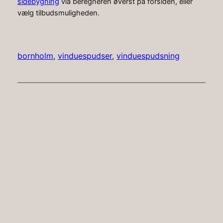
sidebygning
via beregneren øverst på forsiden, eller
vælg tilbudsmuligheden.
bornholm
, 
vinduespudser
, 
vinduespudsning
Faceboo
Instag