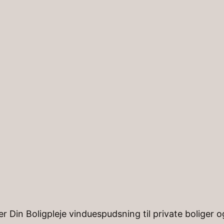
Forside
Tjenester
Kontakt
Om os
Viden
Nyker
er Din Boligpleje vinduespudsning til private boliger