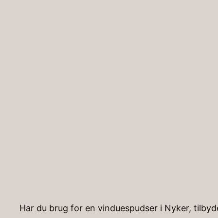
Spring
til
indhold
Hjem
»
Artikler
»
Vinduespudser Nyker
Vinduespudser 
Har du brug for en vinduespudser i Nyker, tilbyd