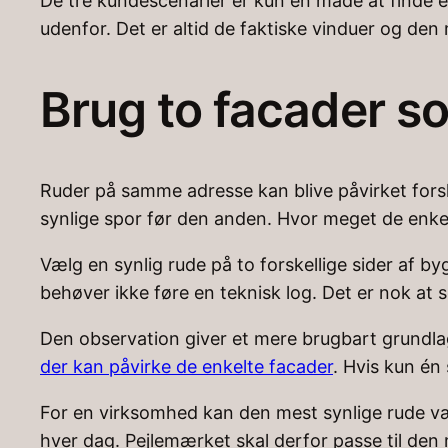
De tre kundescenarier er kun en måde at finde e
udenfor. Det er altid de faktiske vinduer og den
Brug to facader 
Ruder på samme adresse kan blive påvirket forske
synlige spor før den anden. Hvor meget de enkel
Vælg en synlig rude på to forskellige sider af by
behøver ikke føre en teknisk log. Det er nok at s
Den observation giver et mere brugbart grundla
der kan påvirke de enkelte facader
. Hvis kun én
For en virksomhed kan den mest synlige rude væ
hver dag. Pejlemærket skal derfor passe til den