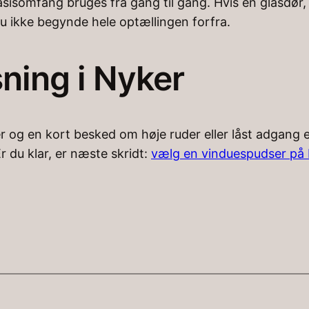
sisomfang bruges fra gang til gang. Hvis en glasdør, 
u ikke begynde hele optællingen forfra.
ning i Nyker
der og en kort besked om høje ruder eller låst adgang e
Er du klar, er næste skridt:
vælg en vinduespudser på