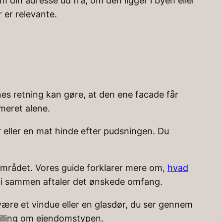
 din adresse ud fra, om den ligger i byen eller
 er relevante.
nes retning kan gøre, at den ene facade får
meret alene.
er eller en mat hinde efter pudsningen. Du
området. Vores guide forklarer mere om,
hvad
år vi sammen aftaler det ønskede omfang.
ære et vindue eller en glasdør, du ser gennem
tilling om ejendomstypen.