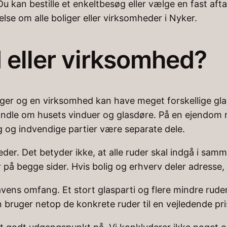
Du kan bestille et enkeltbesøg eller vælge en fast af
lse om alle boliger eller virksomheder i Nyker.
 eller virksomhed?
nger og en virksomhed kan have meget forskellige gl
handle om husets vinduer og glasdøre. På en ejendo
g og indvendige partier være separate dele.
er. Det betyder ikke, at alle ruder skal indgå i samme
på begge sider. Hvis bolig og erhverv deler adresse, 
avens omfang. Et stort glasparti og flere mindre rude
ruger netop de konkrete ruder til en vejledende pri