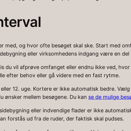
nterval
er er med, og hvor ofte besøget skal ske. Start med o
 sidebygning eller virksomhedens indgang være en del
 du vil afprøve omfanget eller endnu ikke ved, hvor 
ille efter behov eller gå videre med en fast rytme.
 8. eller 12. uge. Kortere er ikke automatisk bedre. Væ
 du ønsker mellem besøgene. Du kan
se de mulige besø
sidebygning eller indvendige flader er ikke automatis
an forstås ud fra de ruder, der faktisk skal pudses.