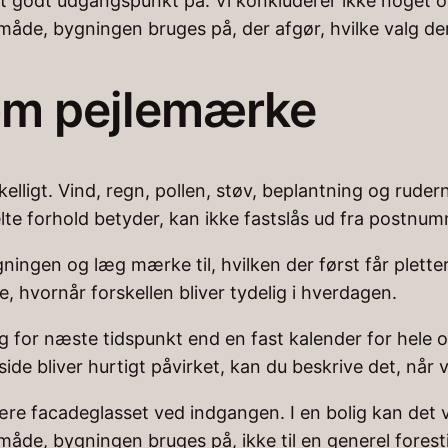
t godt udgangspunkt på. Vi konkluderer ikke noget om
 måde, bygningen bruges på, der afgør, hvilke valg der
som pejlemærke
lligt. Vind, regn, pollen, støv, beplantning og ruder
te forhold betyder, kan ikke fastslås ud fra postnum
gningen og læg mærke til, hvilken der først får plett
e, hvornår forskellen bliver tydelig i hverdagen.
g for næste tidspunkt end en fast kalender for hele 
 side bliver hurtigt påvirket, kan du beskrive det, n
re facadeglasset ved indgangen. I en bolig kan det v
 måde, bygningen bruges på, ikke til en generel fores