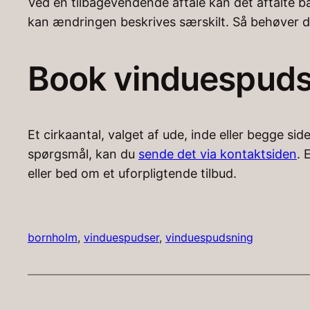
Ved en tilbagevendende aftale kan det aftalte ba
kan ændringen beskrives særskilt. Så behøver d
Book vinduespuds
Et cirkaantal, valget af ude, inde eller begge si
spørgsmål, kan du
sende det via kontaktsiden
. 
eller bed om et uforpligtende tilbud.
bornholm
, 
vinduespudser
, 
vinduespudsning