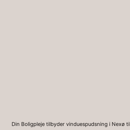
Spring
til
indhold
Hjem
»
Artikler
»
Vinduespudser Nexø
Vinduespudser 
Din Boligpleje tilbyder vinduespudsning i Nexø 