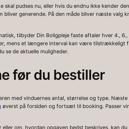
rne skal pudses nu, eller hvis du endnu ikke kender d
bliver generende. På den måde bliver næste valg knyt
isk, tilbyder Din Boligpleje faste aftaler hver 4., 6., 
er, mens et længere interval kan være tilstrækkeligt
u se de aktuelle muligheder.
 før du bestiller
ren med vinduernes antal, størrelse og type. Næste t
n
øverst på forsiden og fortsæt til booking. Passer vin
r eller om, hvordan opgaven bedst beskrives, kan du