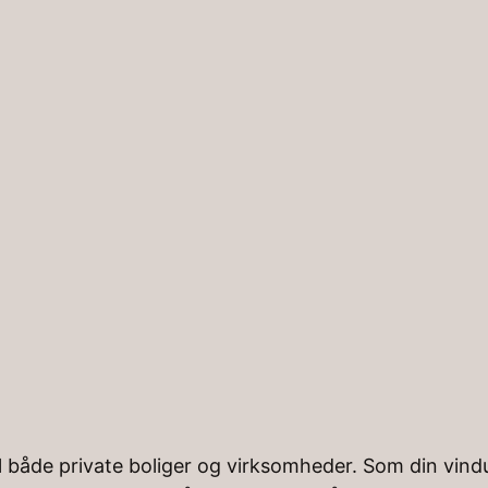
Forside
Tjenester
Kontakt
Om os
Viden
Nexø
til både private boliger og virksomheder. Som din vi