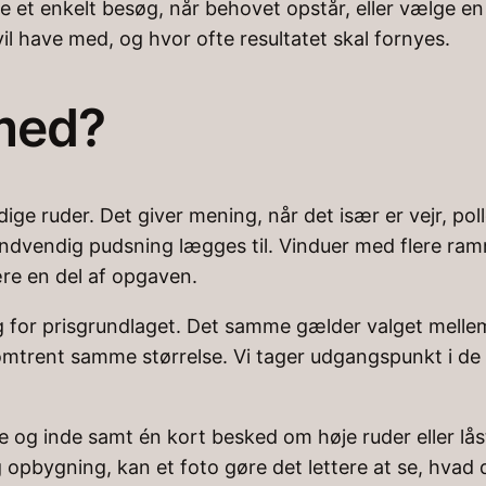
le et enkelt besøg, når behovet opstår, eller vælge en 
l have med, og hvor ofte resultatet skal fornyes.
 med?
ige ruder. Det giver mening, når det især er vejr, poll
ndvendig pudsning lægges til. Vinduer med flere ramm
ære en del af opgaven.
ng for prisgrundlaget. Det samme gælder valget mellem
omtrent samme størrelse. Vi tager udgangspunkt i de 
 ude og inde samt én kort besked om høje ruder eller l
 opbygning, kan et foto gøre det lettere at se, hvad