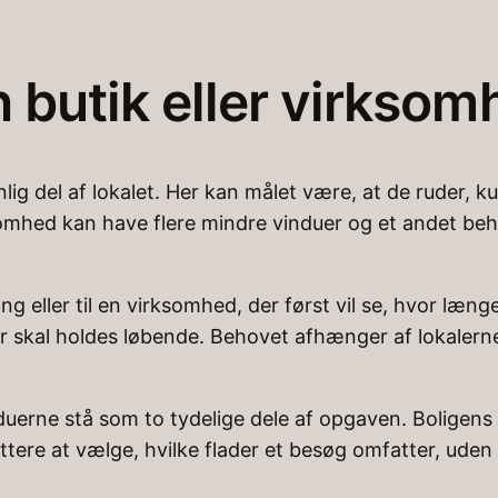
 butik eller virksom
lig del af lokalet. Her kan målet være, at de ruder, k
somhed kan have flere mindre vinduer og et andet beho
g eller til en virksomhed, der først vil se, hvor længe
skal holdes løbende. Behovet afhænger af lokalerne o
nduerne stå som to tydelige dele af opgaven. Boligen
ttere at vælge, hvilke flader et besøg omfatter, ude