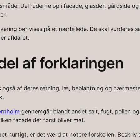
e: Del ruderne op i facade, glasdør, gårdside og ev
er.
overing bør vises på et nærbillede. De skal vurderes sæ
er afklaret.
del af forklaringen
s også af deres retning, læ, beplantning og nærmeste
k.
Bornholm
gennemgår blandt andet salt, fugt, pollen og
ilken facade der først bliver mat.
net hurtigt, er det værd at notere forskellen. Beskriv