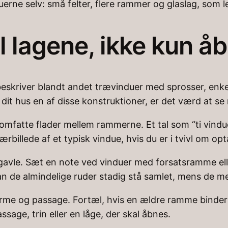
erne selv: små felter, flere rammer og glaslag, som le
l lagene, ikke kun å
skriver blandt andet trævinduer med sprosser, enkelt
it hus en af disse konstruktioner, er det værd at se 
 omfatte flader mellem rammerne. Et tal som “ti vindu
rbillede af et typisk vindue, hvis du er i tvivl om opt
 gavle. Sæt en note ved vinduer med forsatsramme ell
n de almindelige ruder stadig stå samlet, mens de me
rme og passage. Fortæl, hvis en ældre ramme binder e
age, trin eller en låge, der skal åbnes.