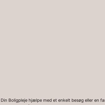
Forside
Tjenester
Kontakt
Om os
Viden
Melsted
Din Boligpleje hjælpe med et enkelt besøg eller en fa