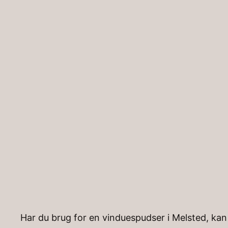
Spring
til
indhold
Hjem
»
Artikler
»
Vinduespudser Melsted
Vinduespudser 
Har du brug for en vinduespudser i Melsted, kan 