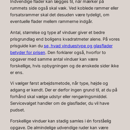
Indvendige flader kan lægges til, når mærker på
rummets side også skal væk. Ved koblede rammer eller
forsatsrammer skal det desuden være tydeligt, om
eventuelle flader mellem rammerne indgår.
Antal, størrelse og type af vinduer giver et bedre
prisgrundlag end boligens kvadratmeter alene. På vores
prisguide kan du
se, hvad vinduestype og glasflader
betyder for prisen
. Den forklarer også, hvorfor to
opgaver med samme antal vinduer kan være
forskellige, hvis opbygningen og de ønskede sider ikke
er ens.
Vi vælger først arbejdsmetode, når type, højde og
adgang er kendt. Der er derfor ingen grund til, at du på
forhånd skal vælge udstyr eller rengøringsmiddel.
Servicevalget handler om de glasflader, du vil have
pudset.
Forskellige vinduer kan stadig samles i én forståelig
opgave. De almindelige udvendige ruder kan være