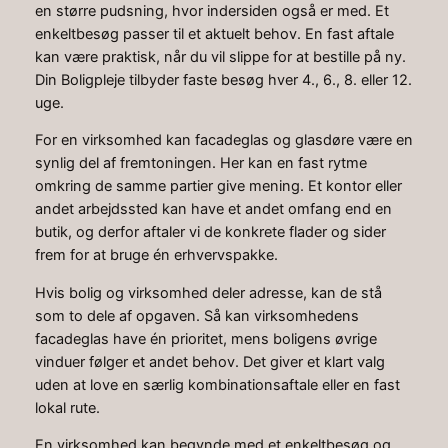
en større pudsning, hvor indersiden også er med. Et
enkeltbesøg passer til et aktuelt behov. En fast aftale
kan være praktisk, når du vil slippe for at bestille på ny.
Din Boligpleje tilbyder faste besøg hver 4., 6., 8. eller 12.
uge.
For en virksomhed kan facadeglas og glasdøre være en
synlig del af fremtoningen. Her kan en fast rytme
omkring de samme partier give mening. Et kontor eller
andet arbejdssted kan have et andet omfang end en
butik, og derfor aftaler vi de konkrete flader og sider
frem for at bruge én erhvervspakke.
Hvis bolig og virksomhed deler adresse, kan de stå
som to dele af opgaven. Så kan virksomhedens
facadeglas have én prioritet, mens boligens øvrige
vinduer følger et andet behov. Det giver et klart valg
uden at love en særlig kombinationsaftale eller en fast
lokal rute.
En virksomhed kan begynde med et enkeltbesøg og