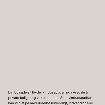
Spring
til
Instagr
Faceb
indhold
Hjem
»
Artikler
»
Vinduespudser Årsdale
Vinduespudser
Årsdale
Din Boligpleje tilbyder vinduespudsning i Årsdale til
private boliger og virksomheder. Som vinduespudser
kan vi hjælpe med ruderne udvendigt, indvendigt eller